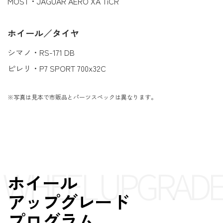
MOST・JAGUAR AERO XA TiCR
ホイール／タイヤ
シマノ・RS-171 DB
ピレリ・P7 SPORT 700x32C
※写真は見本で市販品とパーツスペックは異なります。
WHEEL UPGRADE
ホイール
アップグレード
プログラム