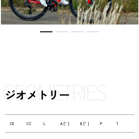
GEOMETRIES
ジオメトリー
CE
CC
L
A [°]
B [°]
P
T
D