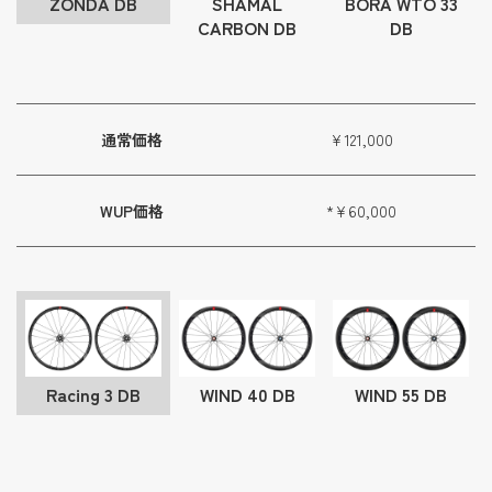
ZONDA DB
SHAMAL
BORA WTO 33
CARBON DB
DB
通常価格
¥121,000
WUP価格
*¥60,000
Racing 3 DB
WIND 40 DB
WIND 55 DB