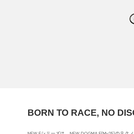
BORN TO RACE, NO DI
NEW Fシリーズは、NEW DOGMA F(My25)