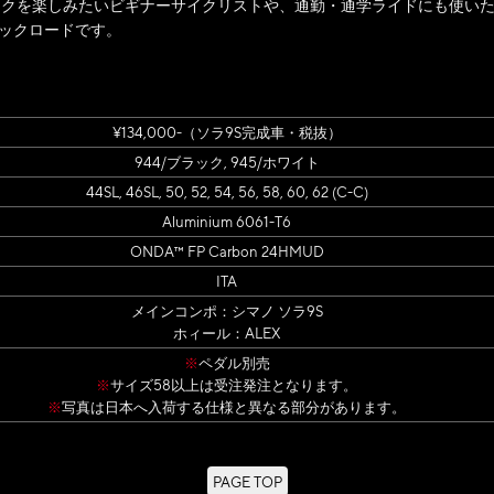
バイクを楽しみたいビギナーサイクリストや、通勤・通学ライドにも使い
ックロードです。
¥134,000-（ソラ9S完成車・税抜）
944/ブラック, 945/ホワイト
44SL, 46SL, 50, 52, 54, 56, 58, 60, 62 (C-C)
Aluminium 6061-T6
ONDA™ FP Carbon 24HMUD
ITA
メインコンポ：シマノ ソラ9S
ホィール：ALEX
※
ペダル別売
※
サイズ58以上は受注発注となります。
※
写真は日本へ入荷する仕様と異なる部分があります。
PAGE TOP