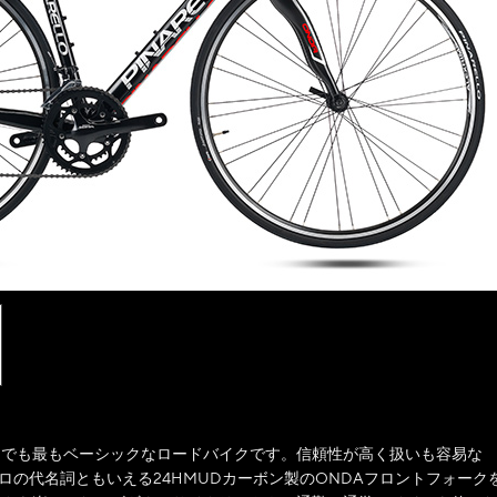
プ中でも最もベーシックなロードバイクです。信頼性が高く扱いも容易な
ナレロの代名詞ともいえる24HMUDカーボン製のONDAフロントフォーク