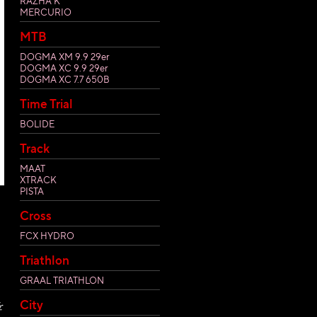
RAZHA K
MERCURIO
MTB
DOGMA XM 9.9 29er
DOGMA XC 9.9 29er
DOGMA XC 7.7 650B
Time Trial
BOLIDE
Track
MAAT
XTRACK
PISTA
Cross
FCX HYDRO
Triathlon
GRAAL TRIATHLON
City
を