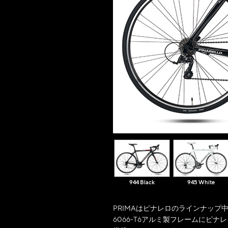
944 Black
945 White
PRIMAはピナレロのラインナッ
6066-T6アルミ製フレームにピ