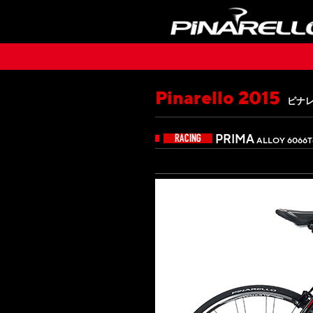
Pinarello 2015
ピナレ
PRIMA
ALLOY 6066T