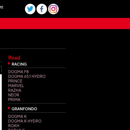
TE
Road
RACING
DOGMA F8
DOGMA 65.1 HYDRO
PRINCE
MARVEL
RAZHA
NEOR
PRIMA
GRANFONDO
DOGMA K
DOGMA K HYDRO
ROKH