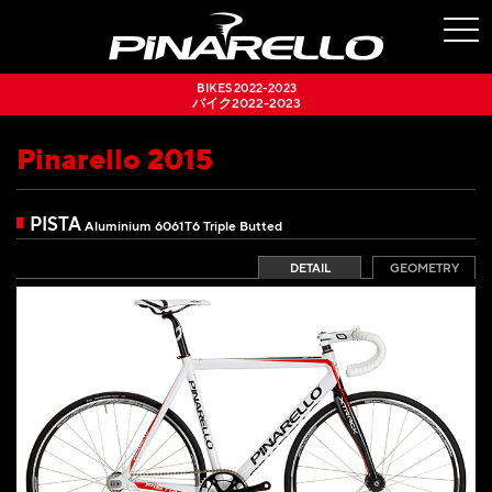
togg
navi
BIKES 2022-2023
バイク2022-2023
Pinarello 2015
PISTA
Aluminium 6061T6 Triple Butted
DETAIL
GEOMETRY