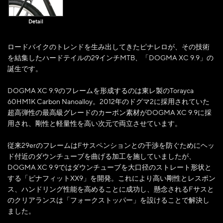
Detail
ロードバイクのトレンドを生み出してきたピナレロが、その技術
を結集したハードテイルの29インチMTB、「DOGMA XC 9.9」の
誕生です。
DOGMA XC 9.9のフレームを形成するのは東レ製のTorayca
60HM1K Carbon Nanoalloy。2012年のドグマ2に採用されていた
超高弾性の最高級グレードのカーボン素材がDOGMA XC 9.9に採
用され、剛性と軽量性を高い次元で両立させています。
従来29erのフレームはFサスペンションとの干渉を防ぐためにヘッ
ド付近のダウンチューブを曲げる加工を施していましたが、
DOGMA XC 9.9ではダウンチューブを大口径のストレート形状と
する「ピナフィットXX9」を開発。これにより高い剛性とレスポン
ス、ハンドリング性能を高めることに成功し、懸念されるFサスと
のクリアランスは「フォークストッパー」を設けることで解決し
ました。