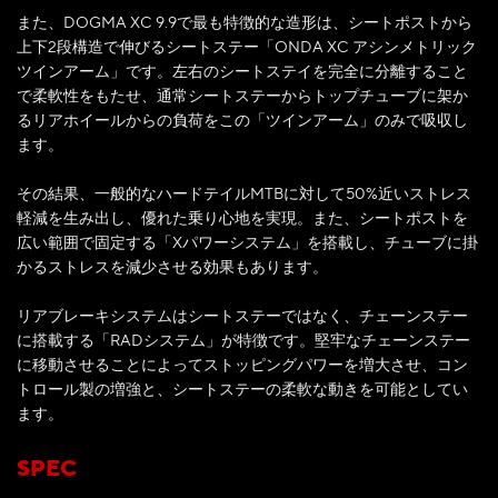
また、DOGMA XC 9.9で最も特徴的な造形は、シートポストから
上下2段構造で伸びるシートステー「ONDA XC アシンメトリック
ツインアーム」です。左右のシートステイを完全に分離すること
で柔軟性をもたせ、通常シートステーからトップチューブに架か
るリアホイールからの負荷をこの「ツインアーム」のみで吸収し
ます。
その結果、一般的なハードテイルMTBに対して50%近いストレス
軽減を生み出し、優れた乗り心地を実現。また、シートポストを
広い範囲で固定する「Xパワーシステム」を搭載し、チューブに掛
かるストレスを減少させる効果もあります。
リアブレーキシステムはシートステーではなく、チェーンステー
に搭載する「RADシステム」が特徴です。堅牢なチェーンステー
に移動させることによってストッピングパワーを増大させ、コン
トロール製の増強と、シートステーの柔軟な動きを可能としてい
ます。
SPEC