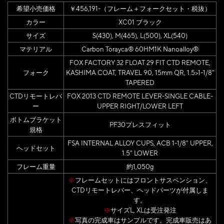
希望小売価格
￥456,191-（フレーム＋フォークセット・税抜）
カラー
XC01 ブラック
サイズ
S(430), M(465), L(500), XL(540)
マテリアル
Carbon Torayca® 60HM1K Nanoalloy®
FOX FACTORY 32 FLOAT 29 FIT CTD REMOTE,
フォーク
KASHIMA COAT, TRAVEL 90, 15mm QR, 1.5>1-1/8"
TAPERED
CTDリモートレバ
FOX 2013 CTD REMOTE LEVER-SINGLE CABLE-
ー
UPPER RIGHT/LOWER LEFT
ボトムブラケット
PF30プレスフィット
規格
FSA INTERNAL ALLOY CUPS, ACB 1-1/8" UPPER,
ヘッドセット
1.5" LOWER
フレーム重量
約1,050g
※
フレームセットにはフロントサスペンション、
CTDリモートレバー、ヘッドパーツが付属しま
す。
※
サイズL, XLは受注発注
※
写真の完成車はサンプルです。完成車販売はあ