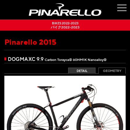
togg
navi
BIKES 2022-2023
バイク2022-2023
Pinarello 2015
DOGMA XC 9.9
Carbon Torayca® 60HM1K Nanoalloy®
DETAIL
GEOMETRY