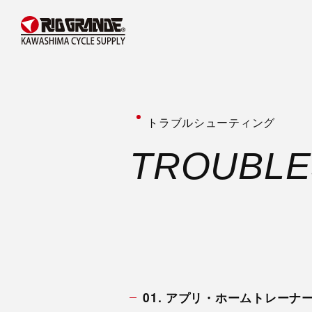
トラブルシューティング
T
R
O
U
B
L
E
01. アプリ・ホームトレーナ