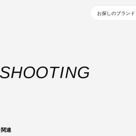
お探しのブランド
S
H
O
O
T
I
N
G
ー関連