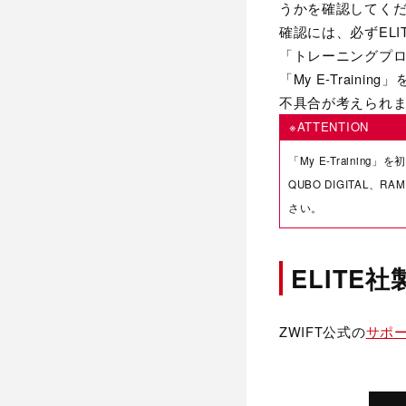
うかを確認してく
確認には、必ずELI
「トレーニングプ
「My E-Trai
不具合が考えられ
※ATTENTION
「My E-Traini
QUBO DIGITAL、
さい。
ELITE
ZWIFT公式の
サポ