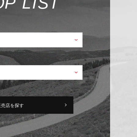
O
P
L
I
S
T
販売店を探す