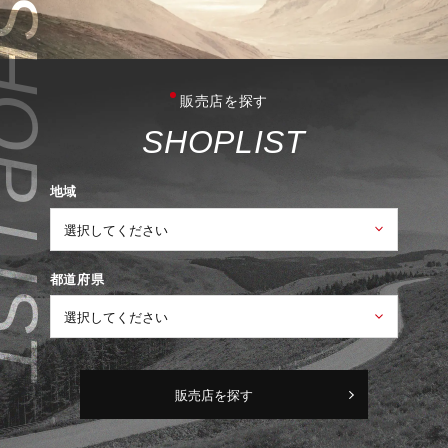
販売店を探す
S
H
O
P
L
I
S
T
地域
都道府県
販売店を探す