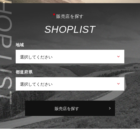
販売店を探す
S
H
O
P
L
I
S
T
地域
都道府県
販売店を探す