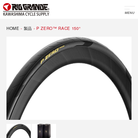
MENU
HOME
-
製品
-
P ZERO™ RACE 150°