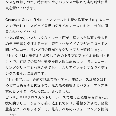
ンスを維持しつつ、特に耐久性とバランスの取れた走行特性に重
点を置いています。
Cinturato Gravel RHは、アスファルトや硬い路面が混在するコー
スで行われる、スピード重視のグラベルレースに向けて特別に開
発されたタイヤです。
中央の溝がないスリックなトレッド面が、締まった路面で最大限
の走行効率を発揮する一方、際立ったサイドノブがオフロード区
間、特にコーナリング時の機械的なグリップ力を確保します。
「H」や「M」モデルと比較して角のあるプロファイルを採用する
ことで、直線での転がり効率を最大限に高めつつ、強力なコーナ
リンググリップを両立させており、よりアグレッシブなライディ
ングスタイルに最適です。
「R」モデルは、過酷な地形であっても、主にレース環境をはじ
めとするあらゆる状況下で、最大限の精密さとパフォーマンスを
求めるライダーのために設計されました。
ピレリがMTBクロスカントリーレースで培った経験から得られた
技術的ソリューションが盛り込まれており、妥協を許さない経験
豊富なグラベルライダーに、最高レベルのパフォーマンスを提供
します。