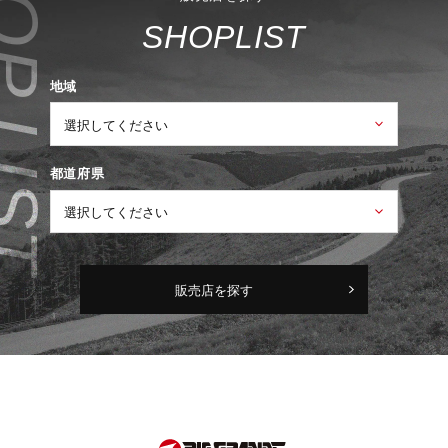
S
H
O
P
L
I
S
T
地域
都道府県
販売店を探す