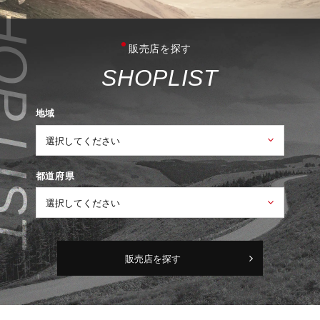
販売店を探す
S
H
O
P
L
I
S
T
地域
都道府県
販売店を探す