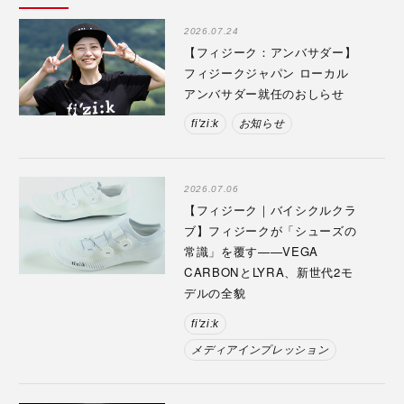
2026.07.24
【フィジーク：アンバサダー】
フィジークジャパン ローカル
アンバサダー就任のおしらせ
fi'zi:k
お知らせ
2026.07.06
【フィジーク｜バイシクルクラ
ブ】フィジークが「シューズの
常識」を覆す——VEGA
CARBONとLYRA、新世代2モ
デルの全貌
fi'zi:k
メディアインプレッション