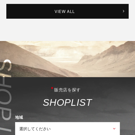
VIEW ALL
販売店を探す
S
H
O
P
L
I
S
T
地域