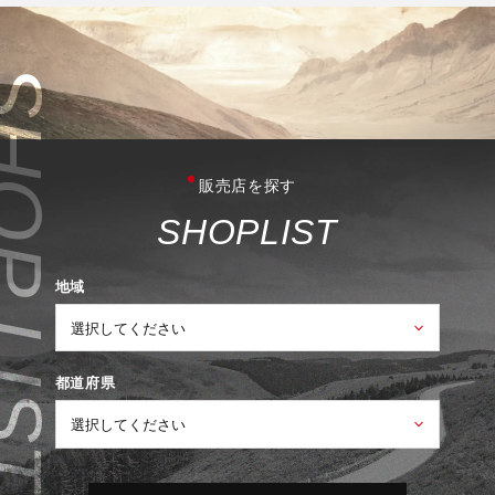
販売店を探す
S
H
O
P
L
I
S
T
地域
都道府県