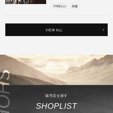
PIRELLI
特集
VIEW ALL
販売店を探す
S
H
O
P
L
I
S
T