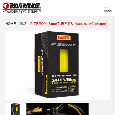
MENU
HOME
-
製品
-
P ZERO™ SmarTUBE RS 700×26/35C (60mm)