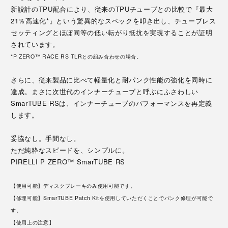
新設計のTPU配合により、従来のTPUチューブとの比較で『最大
21％高速化*』という驚異的なスペックを叩き出し、チューブレス
セッティングとほぼ同等の低い転がり抵抗を実現することが証明
されています。
*P ZERO™ RACE RS TLRとの組み合わせの場合。
さらに、従来製品に比べて軽量化と耐パンク性能の強化を同時に
達成。まさに次世代のインナーチューブと呼ぶにふさわしい
SmarTUBE RSは、インナーチューブのパフォーマンスを再定義
します。
妥協なし。手間なし。
ただ純粋なスピードを、シンプルに。
PIRELLI P ZERO™ SmarTUBE RS
【使用可能】ディスクブレーキのみ使用可能です。
【修理可能】SmarTUBE Patch Kitを使用していただくことでパンク修理が可能で
す。
【使用上の注意】