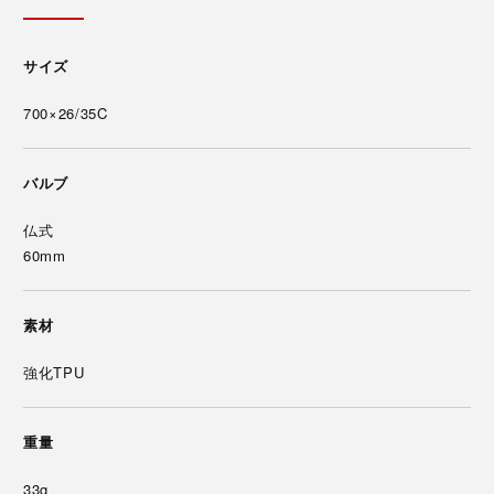
サイズ
700×26/35C
バルブ
仏式
60mm
素材
強化TPU
重量
33g