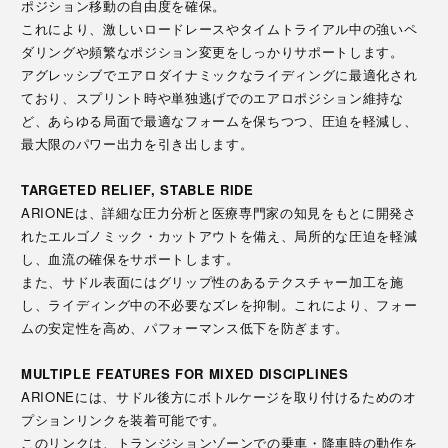
ポジション移動の自由度を確保。
これにより、激しいロードレースやタイムトライアル中の強いペ
ダリングや頻繁なポジション変更をしっかりサポートします。
アグレッシブでエアロダイナミックなライディングに最適化され
ており、スプリント時や単独逃げでのエアロポジション維持な
ど、あらゆる局面で最適なフォームを保ちつつ、圧迫を軽減し、
最大限のパワー出力を引き出します。
TARGETED RELIEF, STABLE RIDE
ARIONEは、詳細な圧力分析と医療専門家の知見をもとに開発さ
れたエルゴノミック・カットアウトを備え、局所的な圧迫を軽減
し、血流の確保をサポートします。
また、サドル表面にはグリップ性のあるテクスチャー加工を施
し、ライディング中の不必要なズレを抑制。これにより、フォー
ムの安定性を高め、パフォーマンス低下を防ぎます。
MULTIPLE FEATURES FOR MIXED DISCIPLINES
ARIONEには、サドル後方にボトルケージを取り付けるためのオ
プションリンクを装着可能です。
このリンクは、トランジションゾーンでの乗車・降車時の動作を