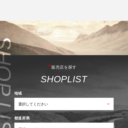
販売店を探す
S
H
O
P
L
I
S
T
地域
都道府県