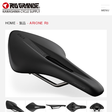
MENU
HOME
-
製品
-
ARIONE R3