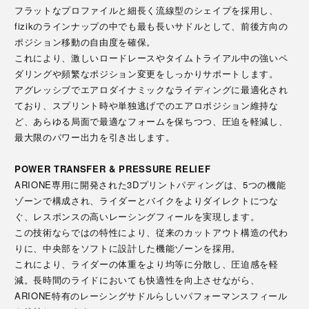
フラットなプロファイルと細長く流線型のシェイプを採用し、
fizikのラインナップの中でも最も長いサドルとして、前後方向の
ポジション移動の自由度を確保。
これにより、激しいロードレースやタイムトライアル中の強いペ
ダリングや頻繁なポジション変更をしっかりサポートします。
アグレッシブでエアロダイナミックなライディングに最適化され
ており、スプリント時や単独逃げでのエアロポジション維持な
ど、あらゆる局面で最適なフォームを保ちつつ、圧迫を軽減し、
最大限のパワー出力を引き出します。
POWER TRANSFER & PRESSURE RELIEF
ARIONE専用に開発された3Dプリントパディングは、5つの機能
ゾーンで構成され、ライダーとバイクをよりダイレクトにつな
ぐ、レスポンスの高いレーシングフィールを実現します。
この技術ならではの特性により、従来のカットアウト構造の代わ
りに、中央部をソフトに設計した機能ゾーンを採用。
これにより、ライダーの体重をより均等に分散し、圧迫感を軽
減。長時間のライドにおいても快適性を向上させながら、
ARIONE特有のレーシングサドルらしいパフォーマンスフィール