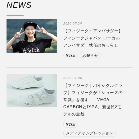
NEWS
2026.07.24
【フィジーク：アンバサダー】
フィジークジャパン ローカル
アンバサダー就任のおしらせ
fi'zi:k
お知らせ
2026.07.06
【フィジーク｜バイシクルクラ
ブ】フィジークが「シューズの
常識」を覆す——VEGA
CARBONとLYRA、新世代2モ
デルの全貌
fi'zi:k
メディアインプレッション