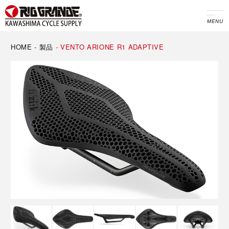
MENU
HOME
-
製品
-
VENTO ARIONE R1 ADAPTIVE