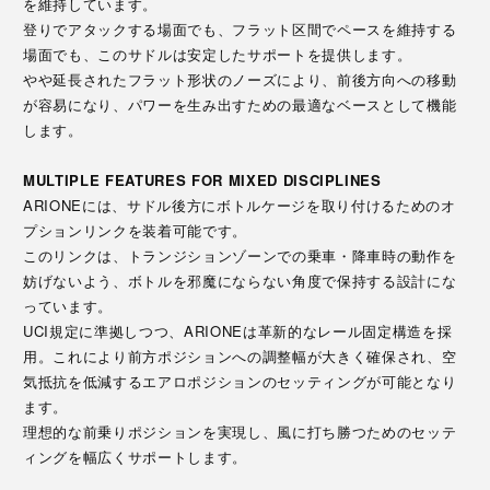
を維持しています。
登りでアタックする場面でも、フラット区間でペースを維持する
場面でも、このサドルは安定したサポートを提供します。
やや延長されたフラット形状のノーズにより、前後方向への移動
が容易になり、パワーを生み出すための最適なベースとして機能
します。
MULTIPLE FEATURES FOR MIXED DISCIPLINES
ARIONEには、サドル後方にボトルケージを取り付けるためのオ
プションリンクを装着可能です。
このリンクは、トランジションゾーンでの乗車・降車時の動作を
妨げないよう、ボトルを邪魔にならない角度で保持する設計にな
っています。
UCI規定に準拠しつつ、ARIONEは革新的なレール固定構造を採
用。これにより前方ポジションへの調整幅が大きく確保され、空
気抵抗を低減するエアロポジションのセッティングが可能となり
ます。
理想的な前乗りポジションを実現し、風に打ち勝つためのセッテ
ィングを幅広くサポートします。