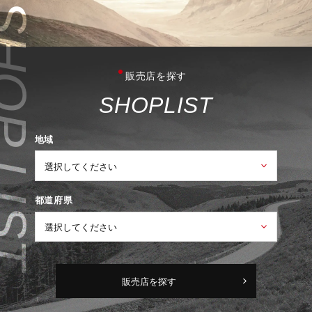
販売店を探す
S
H
O
P
L
I
S
T
地域
都道府県
販売店を探す