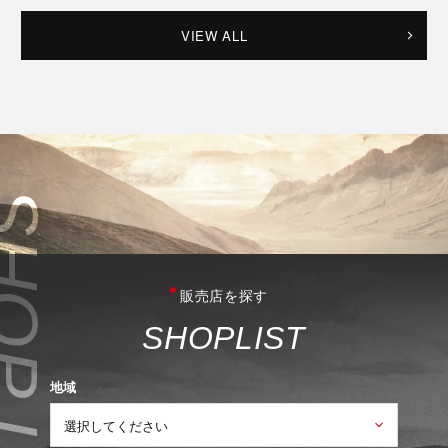
VIEW ALL
販売店を探す
S
H
O
P
L
I
S
T
地域