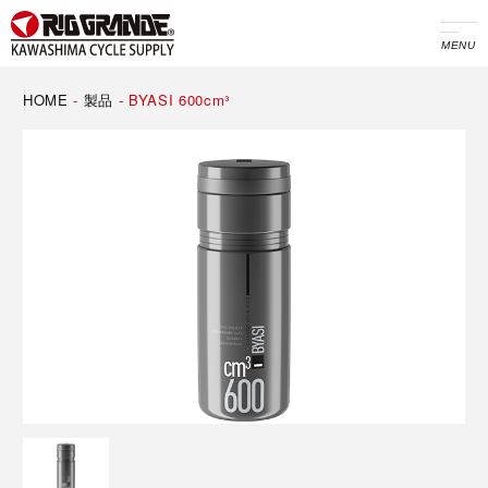
MENU
HOME
-
製品
-
BYASI 600cm³