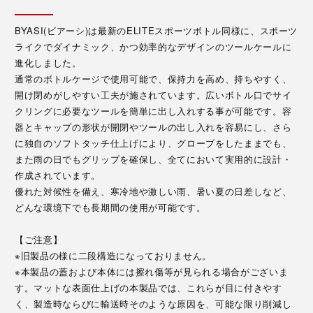
BYASI(ビアーシ)は最新のELITEスポーツボトル同様に、スポーツ
ライクでダイナミック、かつ効率的なデザインのツールケールに
進化しました。
通常のボトルケージで使用可能で、保持力を高め、持ちやすく、
開け閉めがしやすい工夫が施されています。広いボトル口でサイ
クリングに必要なツールを簡単に出し入れする事が可能です。容
器とキャップの形状が開閉やツールの出し入れを容易にし、さら
に独自のソフトタッチ仕上げにより、グローブをしたままでも、
また雨の日でもグリップを確保し、全てにおいて実用的に設計・
作成されています。
優れた対候性を備え、寒冷地や激しい雨、暑い夏の日差しなど、
どんな環境下でも長期間の使用が可能です。
【ご注意】
※旧製品の様に二段構造になっておりません。
※本製品の蓋および本体には擦れ傷等が見られる場合がございま
す。マットな表面仕上げの本製品では、これらが目に付きやす
く、製造時ならびに輸送時そのような原因を、可能な限り削減し