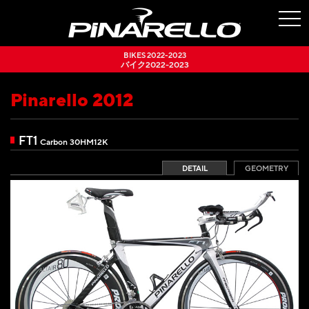
togg
navi
BIKES 2022-2023
バイク2022-2023
Pinarello 2012
FT1
Carbon 30HM12K
DETAIL
GEOMETRY