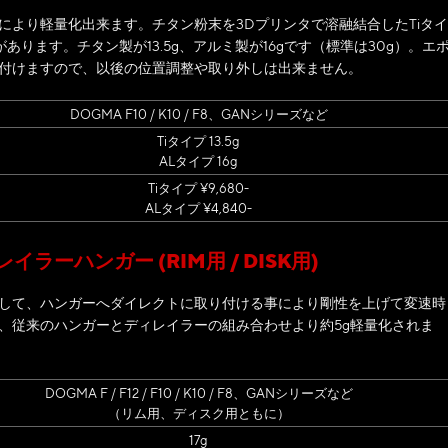
により軽量化出来ます。チタン粉末を3Dプリンタで溶融結合したTiタイ
あります。チタン製が13.5g、アルミ製が16gです（標準は30g）。エ
付けますので、以後の位置調整や取り外しは出来ません。
DOGMA F10 / K10 / F8、GANシリーズなど
Tiタイプ 13.5g
ALタイプ 16g
Tiタイプ ¥9,680-
ALタイプ ¥4,840-
ーハンガー (RIM用 / DISK用)
して、ハンガーへダイレクトに取り付ける事により剛性を上げて変速時
、従来のハンガーとディレイラーの組み合わせより約5g軽量化されま
DOGMA F / F12 / F10 / K10 / F8、GANシリーズなど
（リム用、ディスク用ともに）
17g