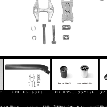
ハ
XLIGHT Ti シートポスト
XLIGHT アンカープラグ Ti / AL
ダイ
A F10用スペシャルパーツ。軽量・高剛性を求められるレースの現場で