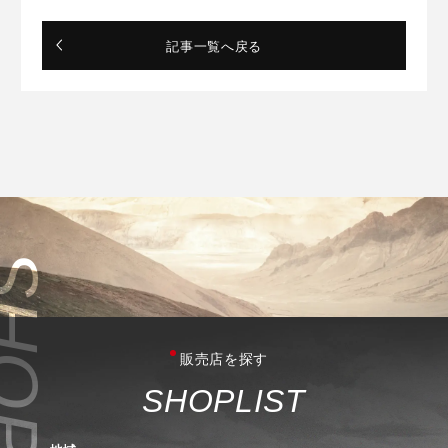
記事一覧へ戻る
販売店を探す
S
H
O
P
L
I
S
T