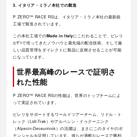
3. イタリア・ミラノ本社での製造
P ZERO™ RACE RSは、イタリア・ミラノ本社の最新鋭
工場で製造されています。
この本社工場での
Made in Italy
にこだわることで、ピレリ
がF1で培ってきたノウハウと最先端の配合技術、そして厳
しい品質管理をダイレクトに製品に反映させることが可能
になっています。
世界最高峰のレースで証明さ
れた性能
P ZERO™ RACE RSの性能は、世界のトップチームによ
って実証されています。
ピレリをサポートするワールドツアーチーム、リドル・ト
レック（Lidl-Trek）やアルペシン・ドゥクーニンク
（Alpecin-Deceuninck）の活躍は、まさにこのタイヤのポ
テンシャルを証明しています。彼らが過酷なレースで勝利