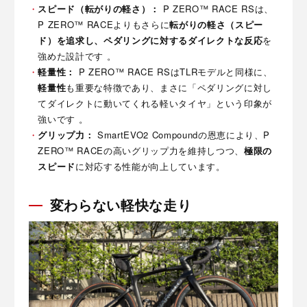
スピード（転がりの軽さ）：
P ZERO™ RACE RSは、
P ZERO™ RACEよりもさらに
転がりの軽さ（スピー
ド）
を追求し、ペダリングに対する
ダイレクトな反応
を
強めた設計です 。
軽量性：
P ZERO™ RACE RSはTLRモデルと同様に、
軽量性
も重要な特徴であり、まさに「ペダリングに対し
てダイレクトに動いてくれる軽いタイヤ」という印象が
強いです 。
グリップ力：
SmartEVO2 Compoundの恩恵により、P
ZERO™ RACEの高いグリップ力を維持しつつ、
極限の
スピード
に対応する性能が向上しています。
変わらない軽快な走り