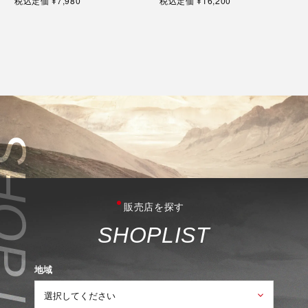
税込定価
¥7,980
税込定価
¥16,200
販売店を探す
S
H
O
P
L
I
S
T
地域