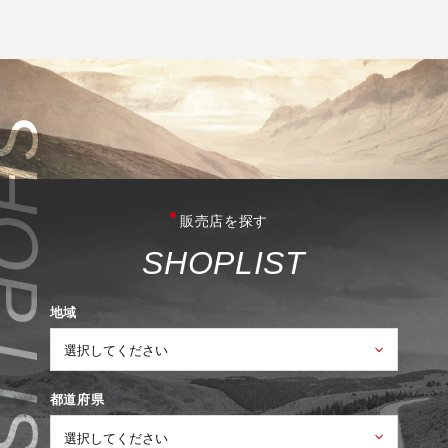
販売店を探す
S
H
O
P
L
I
S
T
地域
都道府県