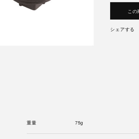
この
シェアする
重量
75g