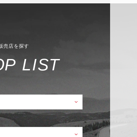
販売店を探す
O
P
L
I
S
T