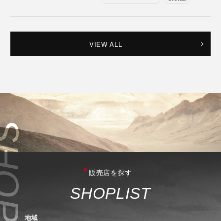
VIEW ALL
販売店を探す
S
H
O
P
L
I
S
T
地域