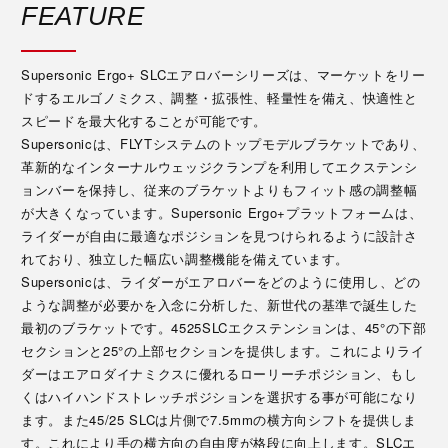
FEATURE
Supersonic Ergo+ SLCエアロバーシリーズは、マーケットをリー
ドするエルゴノミクス、調整・拡張性、軽量性を備え、快適性と
スピードを最大化することが可能です。
Supersonicは、FLYTシステムのトップモデルブラケットであり、
革新的なインターナルウェッジクランプを利用してエクステンシ
ョンバーを保持し、従来のブラケットよりもフィット感の調整幅
が大きくなっています。Supersonic Ergo+プラットフォームは、
ライダーが自由に最適なポジションを見つけられるように設計さ
れており、独立した幅広い調整機能を備えています。
Supersonicは、ライダーがエアロバーをどのように使用し、どの
ような調整が必要かを入念に分析した、新世代の基準で誕生した
最初のブラケットです。4525SLCエクステンションは、45°の下部
セクションと25°の上部セクションを提供します。これによりライ
ダーはエアロダイナミクスに優れるローリーチポジション、もし
くはハイハンドストレッチポジションを選択する事が可能になり
ます。また45/25 SLCは片側で7.5mmの横方向シフトを提供しま
す。これにより手の横方向の自由度が格段に向上します。SLCエ