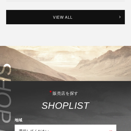
VIEW ALL
販売店を探す
S
H
O
P
L
I
S
T
地域