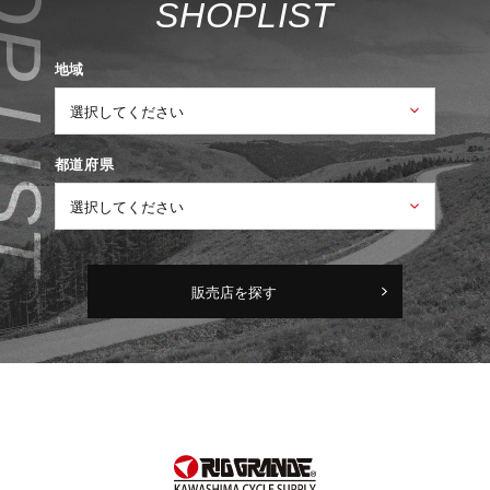
S
H
O
P
L
I
S
T
地域
都道府県
販売店を探す