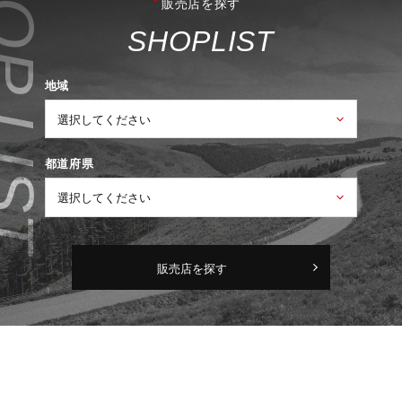
販売店を探す
S
H
O
P
L
I
S
T
地域
都道府県
販売店を探す