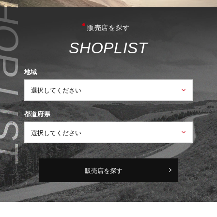
販売店を探す
S
H
O
P
L
I
S
T
地域
都道府県
販売店を探す