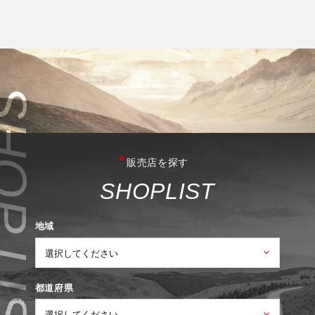
販売店を探す
S
H
O
P
L
I
S
T
地域
都道府県