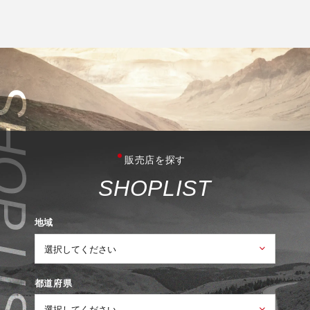
販売店を探す
S
H
O
P
L
I
S
T
地域
都道府県