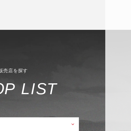
販売店を探す
O
P
L
I
S
T