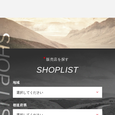
販売店を探す
S
H
O
P
L
I
S
T
地域
都道府県