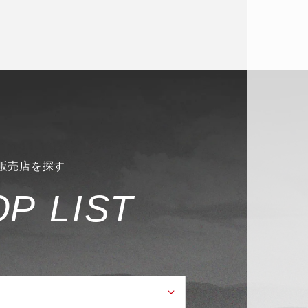
販売店を探す
O
P
L
I
S
T