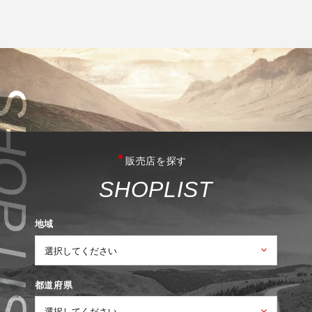
販売店を探す
S
H
O
P
L
I
S
T
地域
都道府県