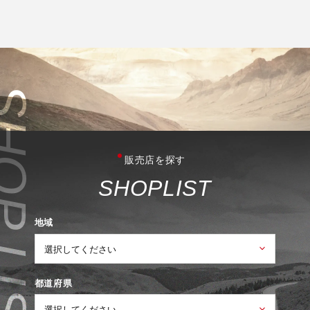
販売店を探す
S
H
O
P
L
I
S
T
地域
都道府県