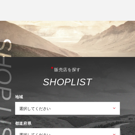
販売店を探す
S
H
O
P
L
I
S
T
地域
都道府県