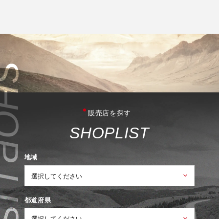
販売店を探す
S
H
O
P
L
I
S
T
地域
都道府県