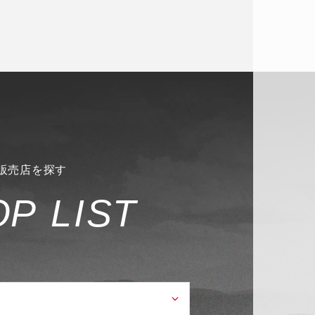
販売店を探す
O
P
L
I
S
T