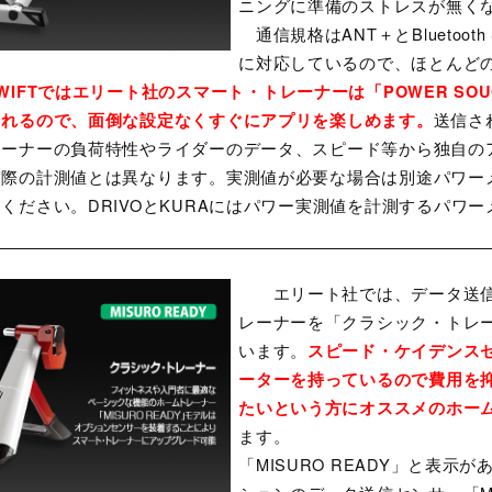
ニングに準備のストレスが無く
通信規格はANT＋とBluetooth
に対応しているので、ほとんど
WIFTではエリート社のスマート・トレーナーは「POWER SO
送信さ
されるので、面倒な設定なくすぐにアプリを楽しめます。
レーナーの負荷特性やライダーのデータ、スピード等から独自の
実際の計測値とは異なります。実測値が必要な場合は別途パワー
ください。DRIVOとKURAにはパワー実測値を計測するパワ
エリート社では、データ送信
レーナーを「クラシック・トレ
います。
スピード・ケイデンス
ーターを持っているので費用を抑
たいという方にオススメのホー
ます。
「MISURO READY」と表示