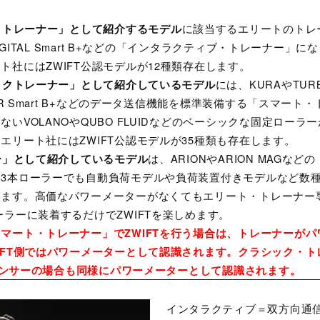
に該当するエリートのトレー
ートトレーナー」として紹介するモデル
 DIGITAL Smart B+などの「インタラクティブ・トレーナー」
ト社にはZWIFT公認モデルが12種類存在します。
には、KURAやTURBO
シックトレーナー」として紹介しているモデル
WER Smart B+などのデータ送信機能を標準装備する「スマー
いVOLANOやQUBO FLUIDなどのベーシックな固定ローラ
エリート社にはZWIFT公認モデルが35種類も存在します。
は、ARIONやARION MAGな
ラー」として紹介しているモデル
は3本ローラーでも自動負荷モデルや負荷装置付きモデルなど数
ます。高価なパワーメーターがなくてもエリート・トレーナー専用
ーラーに装着するだけでZWIFTを楽しめます。
ート・トレーナー」でZWIFTを行う場合は、トレーナーがパ
IFT側ではパワーメーターとして認識されます。クラシック・ト
+」センサーの場合も同様にパワーメーターとして認識されます。
インタラクティブ＝双方向通信