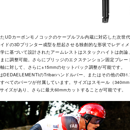
たUDカーボンモノコックのケーブルフル内蔵に対応した次世
イドの3Dプリンター成型を想起させる独創的な形状でレディ
工学に基づいて設計されたアームレストはスタックハイトは勿論
ままに調整可能。さらにブリッジのエクステンション固定プレー
軸に対して、さらに±15mmのセットバック調整が可能です。
 ONはDEDAELEMENTIのTribarハンドルバー、またはその他のØ
すべてのパーツが付属しています。サイズはスモール（340m
つのサイズがあり、さらに最大60mmカットすることが可能です。