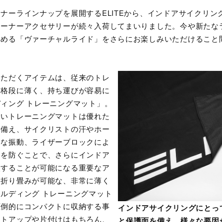
ナーラインナップを展開するELITEから、インドアサイクリン
レーナーアクセサリーが続々入荷してまいりました。今や新たな
集める「ヴァーチャルライド」をさらにお楽しみいただけること
いただくアイテムは、従来のトレ
り格段に薄く、持ち運びが容易に
ィング トレーニングマット」。
しいトレーニングマットは優れた
を備え、サイクリストの汗やホー
細な振動、ライザーブロックによ
ジを防ぐことで、さらにインドア
入することが可能になる重要なア
く折り畳みが可能な、非常に薄く
ルディング トレーニングマット
圧倒的にコンパクトに収納する事
インドアサイクリングにとっ
ットアップや片付けはもちろん、
と保護面を備え、様々な要因