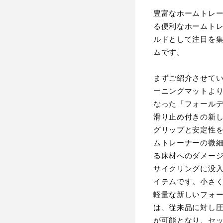
豊富なホームトレー
る便利なホームト
ルドとして注目を
ムです。
まずご紹介させて
ーニングマットよ
なった「フォールデ
滑り止め付きの新
グリップと安定性
ムトレーナーの微
る床材へのダメー
サイクリングに没
イテムです。小さ
軽量な新しいフォー
は、従来品に対し
が可能となり、セ