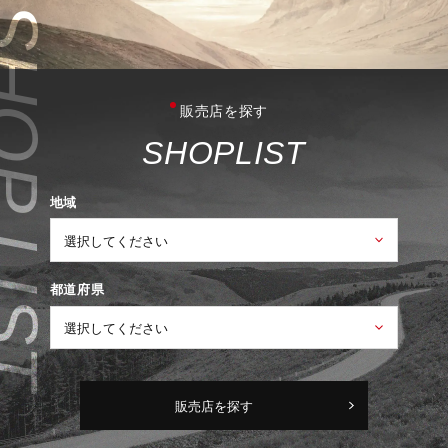
販売店を探す
S
H
O
P
L
I
S
T
地域
都道府県
販売店を探す