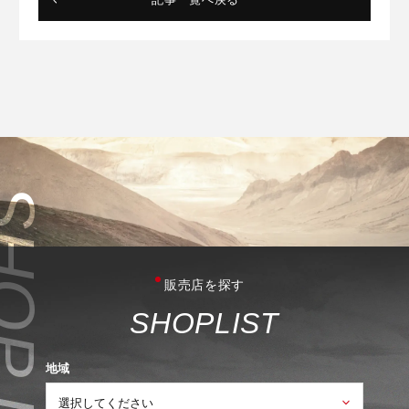
販売店を探す
S
H
O
P
L
I
S
T
地域