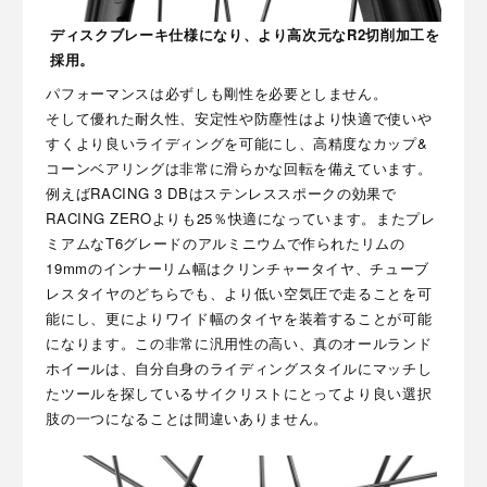
ディスクブレーキ仕様になり、より高次元なR2切削加工を
採用。
パフォーマンスは必ずしも剛性を必要としません。
そして優れた耐久性、安定性や防塵性はより快適で使いや
すくより良いライディングを可能にし、高精度なカップ&
コーンベアリングは非常に滑らかな回転を備えています。
例えばRACING 3 DBはステンレススポークの効果で
RACING ZEROよりも25％快適になっています。またプレ
ミアムなT6グレードのアルミニウムで作られたリムの
19mmのインナーリム幅はクリンチャータイヤ、チューブ
レスタイヤのどちらでも、より低い空気圧で走ることを可
能にし、更によりワイド幅のタイヤを装着することが可能
になります。この非常に汎用性の高い、真のオールランド
ホイールは、自分自身のライディングスタイルにマッチし
たツールを探しているサイクリストにとってより良い選択
肢の一つになることは間違いありません。