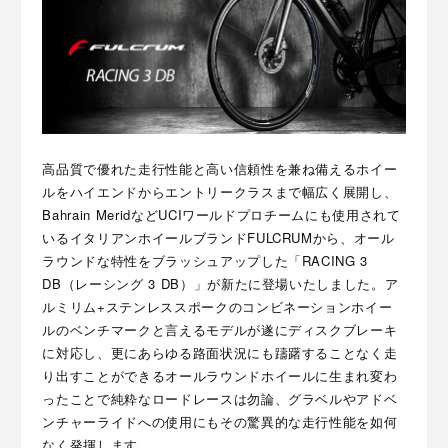
高品質で優れた走行性能と高い信頼性を兼ね備えるホイー
ルをハイエンドからエントリークラスまで幅広く展開し、
Bahrain MeridなどUCIワールドプロチームにも使用されて
いるイタリアンホイールブランドFULCRUMから、オール
ラウンドな特性をブラッシュアップした「RACING 3
DB（レーシング 3 DB）」が新たに登場いたしました。ア
ルミリム+ステンレススポークのコンビネーションホイー
ルのベンチマークと言えるモデルが遂にディスクブレーキ
に対応し、更にあらゆる路面状況にも躊躇することなく走
り出すことができるオールラウンドホイールに生まれ変わ
ったことで純粋なロードレースは勿論、グラベルやアドベ
ンチャーライドへの使用にもその驚異的な走行性能を如何
なく発揮します。