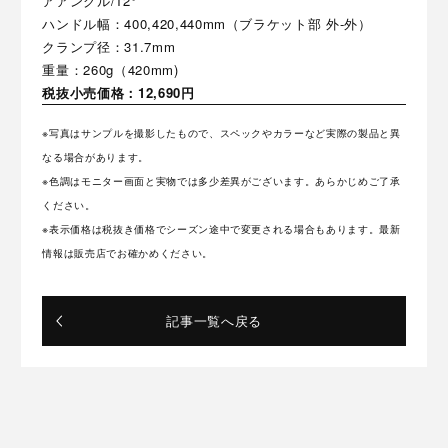
アアングル/12°
ハンドル幅：400,420,440mm（ブラケット部 外-外）
クランプ径：31.7mm
重量：260g（420mm)
税抜小売価格：12,690円
※写真はサンプルを撮影したもので、スペックやカラーなど実際の製品と異
なる場合があります。
※色調はモニター画面と実物では多少差異がございます。あらかじめご了承
ください。
※表示価格は税抜き価格でシーズン途中で変更される場合もあります。最新
情報は販売店でお確かめください。
記事一覧へ戻る