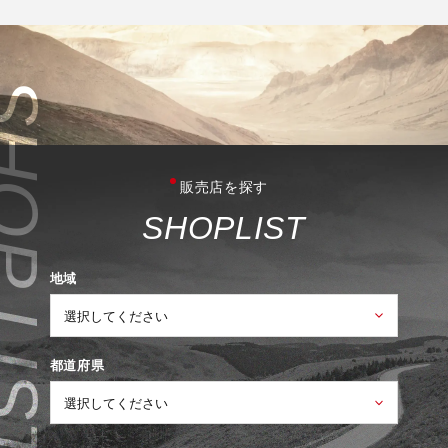
販売店を探す
S
H
O
P
L
I
S
T
地域
都道府県