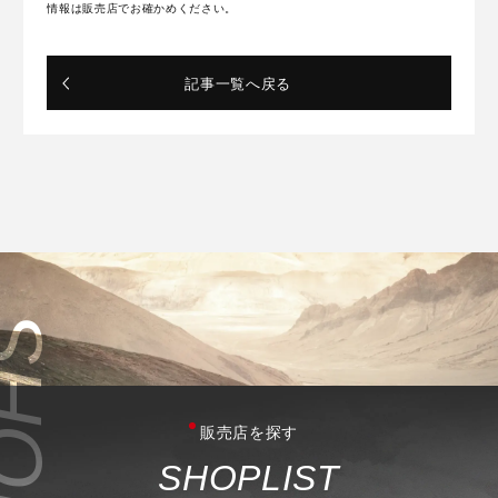
情報は販売店でお確かめください。
記事一覧へ戻る
販売店を探す
S
H
O
P
L
I
S
T