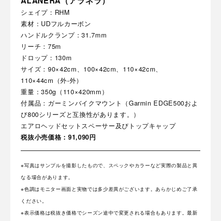
ALANERA（アラネラ）
シェイプ：RHM
素材：UDフルカーボン
ハンドルクランプ：31.7mm
リーチ：75m
ドロップ：130m
サイズ：90×42cm、100×42cm、110×42cm、
110×44cm（外-外）
重量：350g（110×420mm）
付属品：ガーミンバイクマウント（Garmin EDGE500およ
び800シリーズと互換性があります。）
エアロヘッドセットスペーサー及びトップキャップ
税抜小売価格：91,090円
※写真はサンプルを撮影したもので、スペックやカラーなど実際の製品と異
なる場合があります。
※色調はモニター画面と実物では多少差異がございます。あらかじめご了承
ください。
※表示価格は税抜き価格でシーズン途中で変更される場合もあります。最新