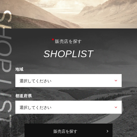
販売店を探す
S
H
O
P
L
I
S
T
地域
都道府県
販売店を探す