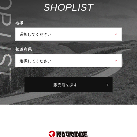
S
H
O
P
L
I
S
T
地域
都道府県
販売店を探す