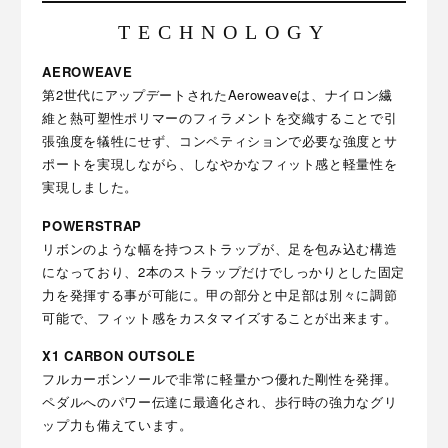
TECHNOLOGY
AEROWEAVE
第2世代にアップデートされたAeroweaveは、ナイロン繊
維と熱可塑性ポリマーのフィラメントを交織することで引
張強度を犠牲にせず、コンペティションで必要な強度とサ
ポートを実現しながら、しなやかなフィット感と軽量性を
実現しました。
POWERSTRAP
リボンのような幅を持つストラップが、足を包み込む構造
になっており、2本のストラップだけでしっかりとした固定
力を発揮する事が可能に。甲の部分と中足部は別々に調節
可能で、フィット感をカスタマイズすることが出来ます。
X1 CARBON OUTSOLE
フルカーボンソールで非常に軽量かつ優れた剛性を発揮。
ペダルへのパワー伝達に最適化され、歩行時の強力なグリ
ップ力も備えています。