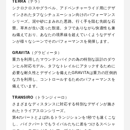
TERRA
（テラ）
シクロクロスやグラベル、アドベンチャーライド用にデザ
インされたタフなシチュエーション向けのパフォーマンス
シリーズ。泥や砂にまみれた悪路。行く手を阻む先鋭な石
畳。草木が生い茂った獣道。タフでありながら快適性も兼
ね備えており、あなたの境界線を超えていくようなデザイ
ンが様々なシーンでそのパフォーマンスを発揮します。
GRAVITA
（グラビィータ）
重力を利用したマウンテンバイクの為の特別な設計のダウ
ンヒル対応モデル。タフなトレイルにアタックするために
必要な耐久性とデザインを備えたGRAVITAは重力の圧倒的
な力を利用し、コントロールするためのパフォーマンスを
備えています。
TRANSIRO
（トランジィーロ）
さまざまなディスタンスに対応する特別なデザインが施さ
れたトライアスロンシリーズ。
第4のパートとよばれるトランジションを1秒でも速くこな
し、バイクパートでもライバルたちに差をつけるスペシャ