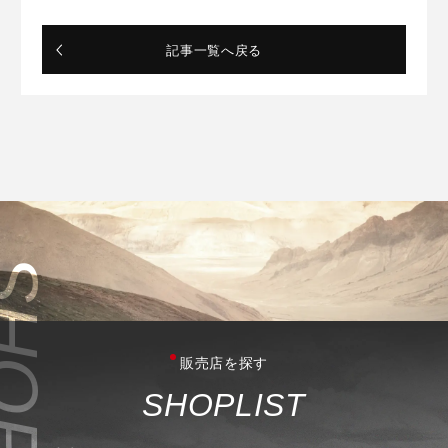
記事一覧へ戻る
販売店を探す
S
H
O
P
L
I
S
T