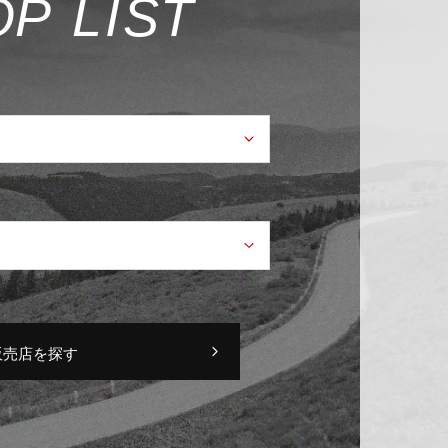
O
P
L
I
S
T
販売店を探す